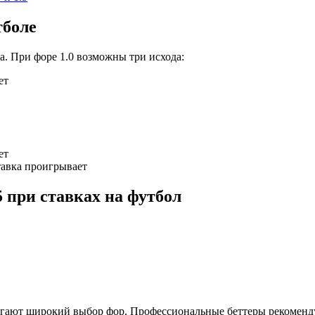
тболе
ча. При форе 1.0 возможны три исхода:
ет
ет
тавка проигрывает
5 при ставках на футбол
едлагают широкий выбор фор. Профессиональные беттеры рекомен