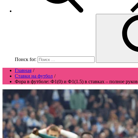
Поиск for:
Главная
Ставки на футбол
Фора в футболе: Ф1(0) и Ф1(1.5) в ставках – полное руко