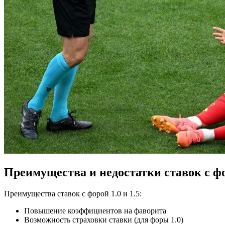
Преимущества и недостатки ставок с фор
Преимущества ставок с форой 1.0 и 1.5:
Повышение коэффициентов на фаворита
Возможность страховки ставки (для форы 1.0)