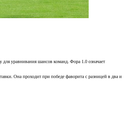
 для уравнивания шансов команд. Фора 1.0 означает
ставки. Она проходит при победе фаворита с разницей в два и