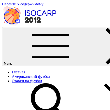
Перейти к содержимому
Меню
Главная
Американский футбол
Ставки на футбол