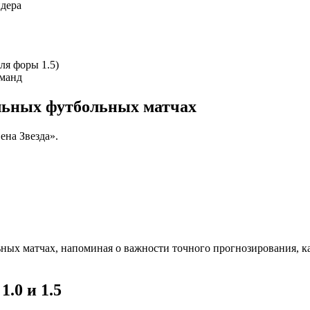
йдера
ля форы 1.5)
оманд
альных футбольных матчах
на Звезда».
ых матчах, напоминая о важности точного прогнозирования, как
.0 и 1.5