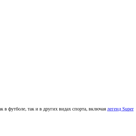
 в футболе, так и в других видах спорта, включая
легенд Super